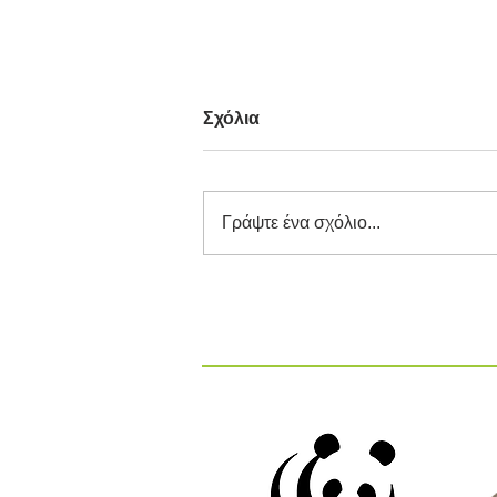
Σχόλια
Γράψτε ένα σχόλιο...
Διαγωνισμός Καινοτομίας
ΕΕΔΣΑ 2026: Καινοτόμες
Ιδέες και Λύσεις στην
Κυκλική Οικονομία