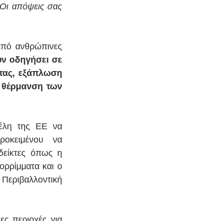
 Οι απόψεις σας 
από ανθρώπινες 
ν οδηγήσει σε 
τας, εξάπλωση 
 θέρμανση των 
έλη της ΕΕ να 
οκειμένου να 
είκτες όπως η 
ορρίμματα και ο 
εριβαλλοντική 
ς περιοχές για 