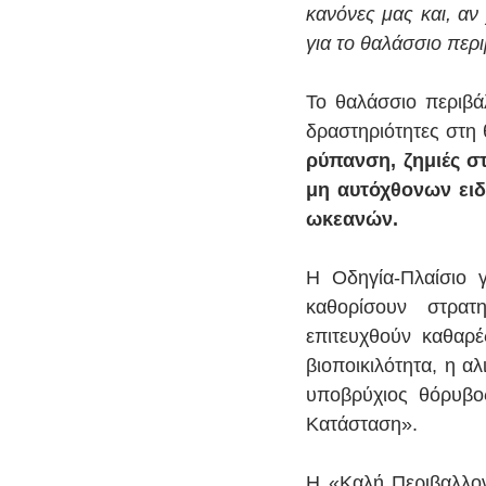
κανόνες μας και, αν
για το θαλάσσιο περι
Το θαλάσσιο περιβά
δραστηριότητες στη 
ρύπανση, ζημιές σ
μη αυτόχθονων ειδ
ωκεανών.
Η Οδηγία-Πλαίσιο 
καθορίσουν στρατη
επιτευχθούν καθαρέ
βιοποικιλότητα, η αλ
υποβρύχιος θόρυβο
Κατάσταση». 
Η «Καλή Περιβαλλοντ