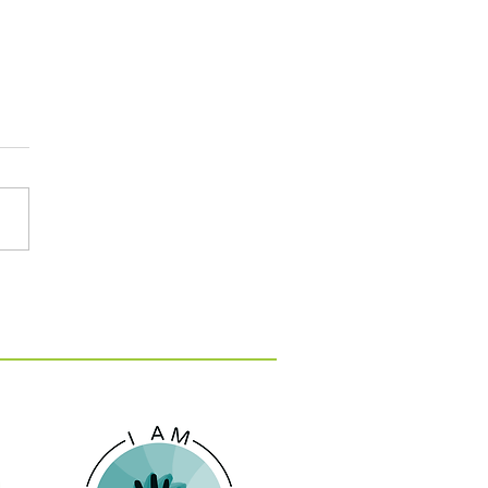
: 15 εκατ. ευρώ για 10
 κατά της λειψυδρίας
 νησιά