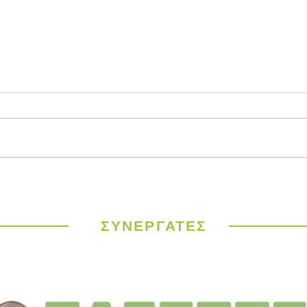
Παγκόσμιος
ΥΠΕΝ
Μετεωρολογικός
έργα
Οργανισμός: Ιστορικός
σε 9
καύσωνας σαρώνει την
ΣΥΝΕΡΓΑΤΕΣ
Ευρώπη