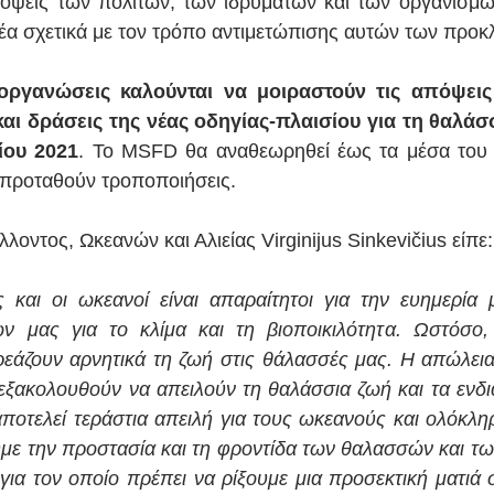
πόψεις των πολιτών, των ιδρυμάτων και των οργανισμώ
ομέα σχετικά με τον τρόπο αντιμετώπισης αυτών των προκ
 οργανώσεις καλούνται να μοιραστούν τις απόψεις 
αι δράσεις της νέας οδηγίας-πλαισίου για τη θαλάσσ
ίου 2021
. Το MSFD θα αναθεωρηθεί έως τα μέσα του 
α προταθούν τροποποιήσεις.
οντος, Ωκεανών και Αλιείας Virginijus Sinkevičius είπε:
 και οι ωκεανοί είναι απαραίτητοι για την ευημερία μ
ν μας για το κλίμα και τη βιοποικιλότητα. Ωστόσο, 
εάζουν αρνητικά τη ζωή στις θάλασσές μας. Η απώλεια
 εξακολουθούν να απειλούν τη θαλάσσια ζωή και τα ενδια
αποτελεί τεράστια απειλή για τους ωκεανούς και ολόκληρ
με την προστασία και τη φροντίδα των θαλασσών και τω
 για τον οποίο πρέπει να ρίξουμε μια προσεκτική ματιά 