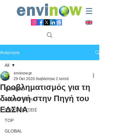
Ανάρτηση
All
envinow.gr
All
29 Οκτ 2020
διαβάστηκε 2 λεπτά
Προβληματισμός για τη
ΕΙΔΗΣΕΙΣ
διαλογή στην Πηγή του
ΑΡΘΡΟΓΡΑΦΙΑ
ΕΔΣΝΑ
ΣΥΝΕΝΤΕΥΞΕΙΣ
TOP
GLOBAL