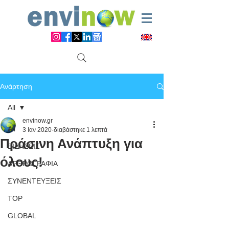
Ανάρτηση
All
envinow.gr
All
3 Ιαν 2020
διαβάστηκε 1 λεπτά
Πράσινη Ανάπτυξη για
ΕΙΔΗΣΕΙΣ
όλους!
ΑΡΘΡΟΓΡΑΦΙΑ
ΣΥΝΕΝΤΕΥΞΕΙΣ
TOP
GLOBAL