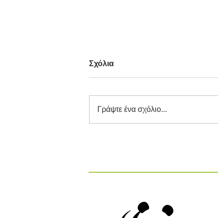
Σχόλια
Γράψτε ένα σχόλιο...
Βασικές Αναλύσεις στα ΚΕΛ
και στους ΧΥΤΑ: Τι Μετράμε
και Γιατί Είναι Σημαντικό;