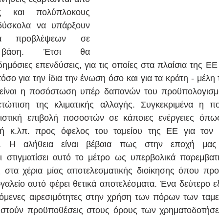
ς και πολύπλοκους 
δύσκολα να υπάρξουν 
εία προβλέψεων σε 
 βάση. Έτσι θα 
ημόσιες επενδύσεις, για τις οποίες στα πλαίσια της ΕΕ 
όσο για την ίδια την ένωση όσο και για τα κράτη - μέλη
ο είναι η ποσόστωση υπέρ δαπανών του προϋπολογισμ
ετώπιση της κλιματικής αλλαγής. Συγκεκριμένα η π
ριστική επιβολή ποσοστών σε κάποιες ενέργειες όπως
ή κ.λπ. προς όφελος του ταμείου της ΕΕ για τον π
ής. Η αλήθεια είναι βέβαια πως στην εποχή μας 
ι στιγματίσει αυτό το μέτρο ως υπερβολικά παρεμβατι
στα χέρια μίας αποτελεσματικής διοίκησης όπου προτε
ργαλείο αυτό φέρει θετικά αποτελέσματα. Ένα δεύτερο εξ
εγόμενες αιρεσιμότητες στην χρήση των πόρων των ταμε
ιστούν προϋποθέσεις στους όρους των χρηματοδοτήσεω