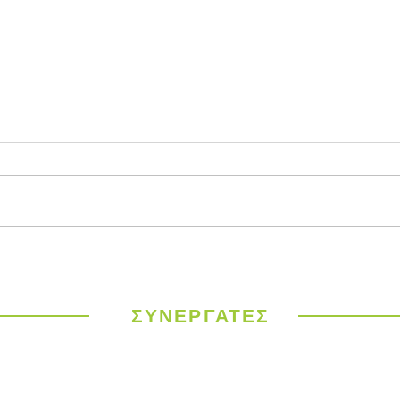
Εμφιάλωση ή
Διαγ
Παγίδευση;Μπουκάλι
ΕΕΔΣ
μισοάδειο ή μισογεμάτο;
Ιδέε
Κυκλ
ΣΥΝΕΡΓΑΤΕΣ