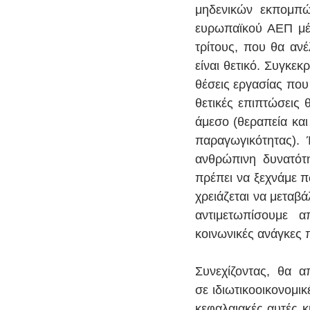
μηδενικών εκπομπώ
ευρωπαϊκού ΑΕΠ μέχ
τρίτους, που θα ανέ
είναι θετικό. Συγκε
θέσεις εργασίας που
θετικές επιπτώσεις 
άμεσο (θεραπεία και
παραγωγικότητας).
ανθρώπινη δυνατότη
πρέπει να ξεχνάμε π
χρειάζεται να μεταβ
αντιμετωπίσουμε α
κοινωνικές ανάγκες π
Συνεχίζοντας, θα 
σε ιδιωτικοοικονομικ
κεφαλαιακές αυτές κ