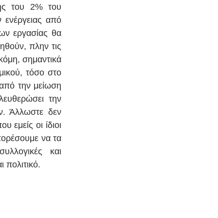
ης του 2% του 
ενέργειας από 
ων εργασίας θα 
θούν, πλην τις 
κόμη, σημαντικά 
ικού, τόσο στο 
από την μείωση 
ευθερώσει την 
. Άλλωστε δεν 
εμείς οι ίδιοι 
πορέσουμε να τα 
υλλογικές και 
ι πολιτικό.