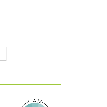
ωνισμός Καινοτομίας
Α 2026: Καινοτόμες
ς και Λύσεις στην
ική Οικονομία