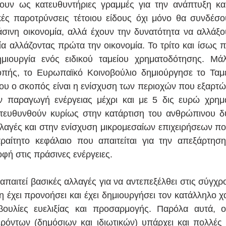
σουν ως κατευθυντήριες γραμμές για την ανάπτυξη κ
κές παροτρύνσεις τέτοιου είδους όχι μόνο θα συνδέσου
άσινη οικονομία, αλλά έχουν την δυνατότητα να αλλάξου
ία αλλάζοντας πρώτα την οικονομία. Το τρίτο και ίσως π
ημιουργία ενός ειδικού ταμείου χρηματοδότησης. Μάλ
πής, το Ευρωπαϊκό Κοινοβούλιο δημιούργησε το Ταμεί
υ ο σκοπός είναι η ενίσχυση των περιοχών που εξαρτών
ν παραγωγή ενέργειας μέχρι και με 5 δις ευρώ χρημα
τευθυνθούν κυρίως στην κατάρτιση του ανθρώπινου δυ
λλαγές και στην ενίσχυση μικρομεσαίων επιχειρήσεων πο
αίτητο κεφάλαιο που απαιτείται για την απεξάρτηση
φή στις πράσινες ενέργειες. 
παιτεί βασικές αλλαγές για να αντεπεξέλθει στις σύγχρο
χει προνοήσει και έχει δημιουργήσει τον κατάλληλο χαρ
βουλίες ευελιξίας και προσαρμογής. Παρόλα αυτά, ο
όντων (δημόσιων και ιδιωτικών) υπάρχει και πολλές 