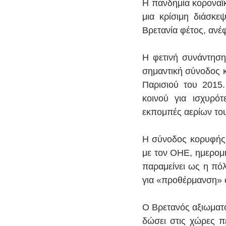
Η πανδημία κοροναϊ
μια κρίσιμη διάσκε
Βρετανία φέτος, ανέ
Η φετινή συνάντηση
σημαντική σύνοδος κ
Παρισιού του 2015.
κοινού για ισχυρό
εκπομπές αερίων το
Η σύνοδος κορυφής 
με τον ΟΗΕ, ημερομη
παραμείνει ως η πό
για 
«
προθέρμανση» σ
Ο Βρετανός αξιωματο
δώσει στις χώρες π