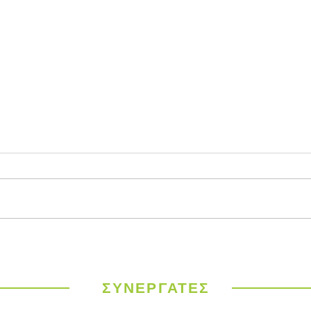
Παγκόσμιος
ΥΠΕΝ
Μετεωρολογικός
έργα
Οργανισμός: Ιστορικός
σε 9
καύσωνας σαρώνει την
ΣΥΝΕΡΓΑΤΕΣ
Ευρώπη