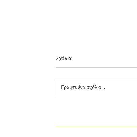
Σχόλια
Γράψτε ένα σχόλιο...
Διαγωνισμός Καινοτομίας
ΕΕΔΣΑ 2026: Καινοτόμες
Ιδέες και Λύσεις στην
Κυκλική Οικονομία