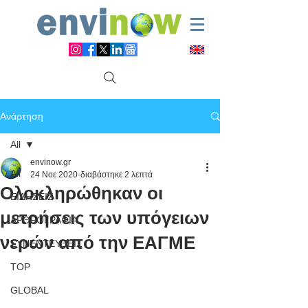
Ανάρτηση
All
envinow.gr
All
24 Νοε 2020
διαβάστηκε 2 λεπτά
Ολοκληρώθηκαν οι
ΕΙΔΗΣΕΙΣ
μετρήσεις των υπόγειων
ΑΡΘΡΟΓΡΑΦΙΑ
νερών από την ΕΑΓΜΕ
ΣΥΝΕΝΤΕΥΞΕΙΣ
TOP
GLOBAL