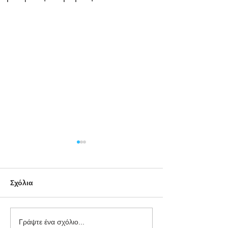
Σχόλια
Εμφιάλωση ή
Διαγωνισμός
Γράψτε ένα σχόλιο...