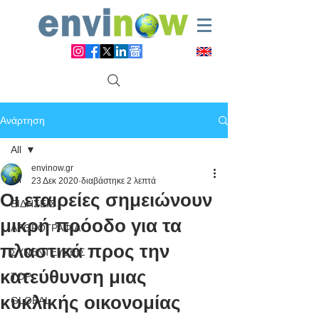
Ανάρτηση
All
envinow.gr
All
23 Δεκ 2020
διαβάστηκε 2 λεπτά
Οι εταιρείες σημειώνουν
ΕΙΔΗΣΕΙΣ
μικρή πρόοδο για τα
ΑΡΘΡΟΓΡΑΦΙΑ
πλαστικά προς την
ΣΥΝΕΝΤΕΥΞΕΙΣ
κατεύθυνση μιας
TOP
κυκλικής οικονομίας
GLOBAL