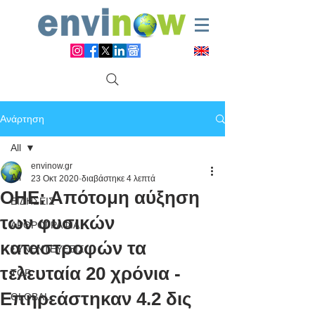
Ανάρτηση
All
envinow.gr
All
23 Οκτ 2020
διαβάστηκε 4 λεπτά
ΟΗΕ: Απότομη αύξηση
ΕΙΔΗΣΕΙΣ
των φυσικών
ΑΡΘΡΟΓΡΑΦΙΑ
καταστροφών τα
ΣΥΝΕΝΤΕΥΞΕΙΣ
τελευταία 20 χρόνια -
TOP
Επηρεάστηκαν 4.2 δις
GLOBAL