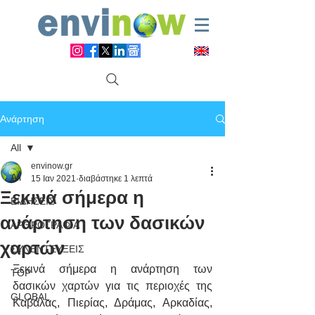
Ανάρτηση
All
envinow.gr
All
15 Ιαν 2021
διαβάστηκε 1 λεπτά
Ξεκινά σήμερα η
ΕΙΔΗΣΕΙΣ
ανάρτηση των δασικών
ΑΡΘΡΟΓΡΑΦΙΑ
χαρτών
ΣΥΝΕΝΤΕΥΞΕΙΣ
Ξεκινά σήμερα η ανάρτηση των 
TOP
δασικών χαρτών για τις περιοχές της 
GLOBAL
Καβάλας, Πιερίας, Δράμας, Αρκαδίας, 