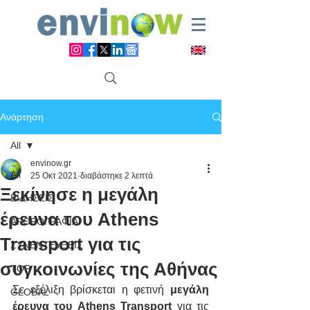
Ανάρτηση
All
envinow.gr
All
25 Οκτ 2021
διαβάστηκε 2 λεπτά
Ξεκίνησε η μεγάλη
ΕΙΔΗΣΕΙΣ
έρευνα του Athens
ΑΡΘΡΟΓΡΑΦΙΑ
Transport για τις
ΣΥΝΕΝΤΕΥΞΕΙΣ
συγκοινωνίες της Αθήνας
TOP
Σε εξέλιξη βρίσκεται η φετινή 
μεγάλη 
GLOBAL
έρευνα του Athens Transport
 για τις 