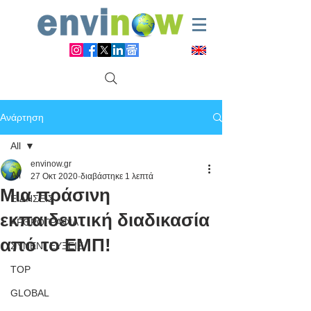
Ανάρτηση
All
envinow.gr
All
27 Οκτ 2020
διαβάστηκε 1 λεπτά
Μια πράσινη
ΕΙΔΗΣΕΙΣ
εκπαιδευτική διαδικασία
ΑΡΘΡΟΓΡΑΦΙΑ
από το ΕΜΠ!
ΣΥΝΕΝΤΕΥΞΕΙΣ
TOP
GLOBAL