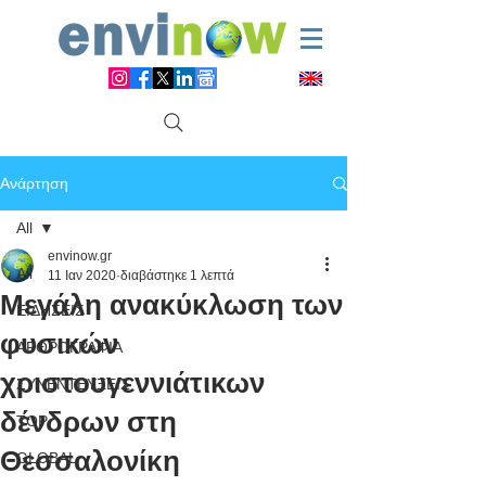
Ανάρτηση
All
envinow.gr
All
11 Ιαν 2020
διαβάστηκε 1 λεπτά
Μεγάλη ανακύκλωση των
ΕΙΔΗΣΕΙΣ
φυσικών
ΑΡΘΡΟΓΡΑΦΙΑ
χριστουγεννιάτικων
ΣΥΝΕΝΤΕΥΞΕΙΣ
δένδρων στη
TOP
Θεσσαλονίκη
GLOBAL