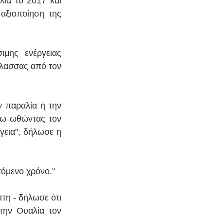
ία το 2017 και 
αξιοποίηση της 
μης ενέργειας 
λασσας από τον 
 παραλία ή την 
τω ωθώντας τον 
εια", δήλωσε η 
πόμενο χρόνο."
τη - δήλωσε ότι 
ην Ουαλία τον 