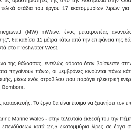
 τις δραστηριότητές της από την Αυστραλία στην Ουαλ
 τελικά στάδια του έργου 17 εκατομμυρίων λιρών για 
megawatt (MW) mWave, ένας μετατροπέας ανανεώσι
ς", θα καθίσει 11 μέτρα κάτω από την επιφάνεια της θά
ντά στο Freshwater West.
να της θάλασσας, εντελώς αόρατο όταν βρίσκεστε στην
ατα πηγαίνουν πάνω, οι μεμβράνες κινούνται πάνω-κά
υής, μέσω ενός στροβίλου που παράγει ηλεκτρική ενέργ
ς Bombora.
ς κατασκευής. Το έργο θα είναι έτοιμο να ξεκινήσει τον ε
rine Marine Wales - στην τελευταία έκθεσή του την Πέμπ
επενδύσεων κατά 27,5 εκατομμύρια λίρες σε έργα στ