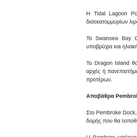
Η Tidal Lagoon Po
δισεκατομμυρίων λι
Το Swansea Bay Cit
υποβρύχια και ηλιακή
Το Dragon Island θα
αρχές ή πανεπιστήμι
προτέρων.
Αποβάθρα Pembro
Στο Pembroke Dock, 
δομής που θα τοποθε