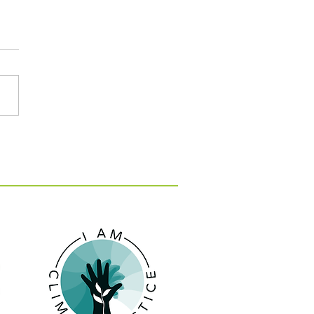
: 15 εκατ. ευρώ για 10
 κατά της λειψυδρίας
 νησιά