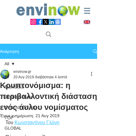
Ανάρτηση
All
envinow.gr
All
20 Αυγ 2019
διαβάστηκε 4 λεπτά
Κρυπτονόμισμα: η
ΕΙΔΗΣΕΙΣ
περιβαλλοντική διάσταση
ΑΡΘΡΟΓΡΑΦΙΑ
ενός άυλου νομίσματος
ΣΥΝΕΝΤΕΥΞΕΙΣ
Έγινε ενημέρωση:
21 Αυγ 2019
TOP
Του 
Κωνσταντίνου Γλύνη
GLOBAL