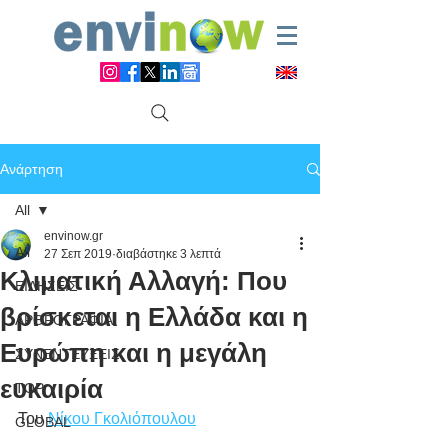
Ανάρτηση
All
envinow.gr
All
27 Σεπ 2019
διαβάστηκε 3 λεπτά
Κλιματική Αλλαγή: Που
ΕΙΔΗΣΕΙΣ
βρίσκεται η Ελλάδα και η
ΑΡΘΡΟΓΡΑΦΙΑ
Ευρώπη και η μεγάλη
ΣΥΝΕΝΤΕΥΞΕΙΣ
ευκαιρία
TOP
Του 
Νίκου Γκολιόπουλου
GLOBAL