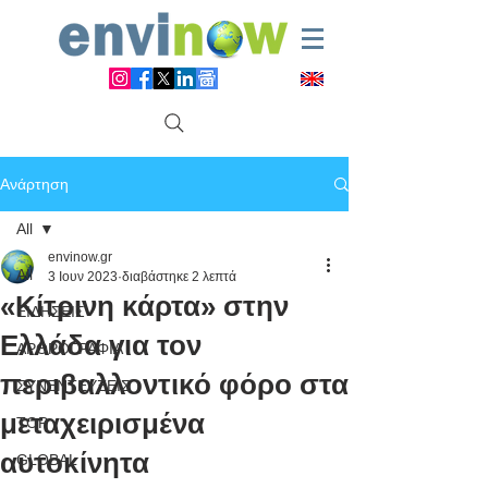
Ανάρτηση
All
envinow.gr
All
3 Ιουν 2023
διαβάστηκε 2 λεπτά
«Κίτρινη κάρτα» στην
ΕΙΔΗΣΕΙΣ
Ελλάδα για τον
ΑΡΘΡΟΓΡΑΦΙΑ
περιβαλλοντικό φόρο στα
ΣΥΝΕΝΤΕΥΞΕΙΣ
μεταχειρισμένα
TOP
αυτοκίνητα
GLOBAL