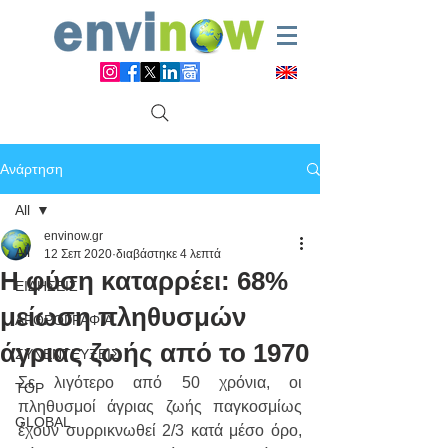
Ανάρτηση
All
envinow.gr
All
12 Σεπ 2020
διαβάστηκε 4 λεπτά
Η φύση καταρρέει: 68%
ΕΙΔΗΣΕΙΣ
μείωση πληθυσμών
ΑΡΘΡΟΓΡΑΦΙΑ
άγριας ζωής από το 1970
ΣΥΝΕΝΤΕΥΞΕΙΣ
Σε λιγότερο από 50 χρόνια, οι 
TOP
πληθυσμοί άγριας ζωής παγκοσμίως 
GLOBAL
έχουν συρρικνωθεί 2/3 κατά μέσο όρο, 