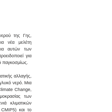
ερού της Γης, 
α νέα μελέτη 
ια αυτών των 
ειδοποιεί για 
ρό παγκοσμίως.
τικής αλλαγής, 
λυκό νερό. Μια 
limate Change, 
οκρασίας των 
ιά κλιματικών 
CMIP5) και το 