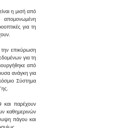
ίναι η μισή από 
ά απομονωμένη 
οοπτικές για τη 
χουν.
 την επικύρωση 
δομένων για τη 
ιουργήθηκε από 
ουσα ανάγκη για 
όσμιο Σύστημα 
Γης.
 και παρέχουν 
ων καθημερινών 
λυψη πάγου και 
οσμίως.