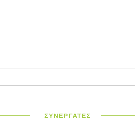
Παγκόσμιος
ΥΠΕΝ
Μετεωρολογικός
έργα
Οργανισμός: Ιστορικός
σε 9
καύσωνας σαρώνει την
ΣΥΝΕΡΓΑΤΕΣ
Ευρώπη