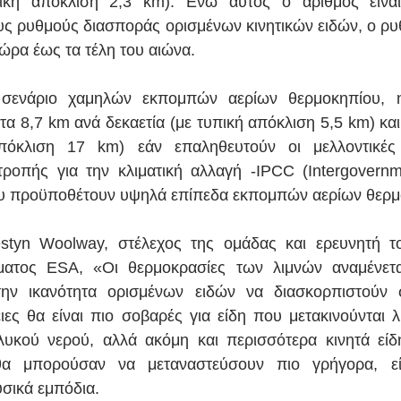
ική απόκλιση 2,3 km). Ενώ αυτός ο αριθμός είναι
ς ρυθμούς διασποράς ορισμένων κινητικών ειδών, ο ρυθ
τώρα έως τα τέλη του αιώνα.
 σενάριο χαμηλών εκπομπών αερίων θερμοκηπίου, η
στα 8,7 km ανά δεκαετία (με τυπική απόκλιση 5,5 km) κα
απόκλιση 17 km) εάν επαληθευτούν οι μελλοντικές
τροπής για την κλιματική αλλαγή -IPCC (Intergovernm
υ προϋποθέτουν υψηλά επίπεδα εκπομπών αερίων θερμ
styn Woolway, στέλεχος της ομάδας και ερευνητή τ
ματος ESA, «Οι θερμοκρασίες των λιμνών αναμένετα
ην ικανότητα ορισμένων ειδών να διασκορπιστούν 
ιες θα είναι πιο σοβαρές για είδη που μετακινούνται λι
υκού νερού, αλλά ακόμη και περισσότερα κινητά είδη
α μπορούσαν να μεταναστεύσουν πιο γρήγορα, είν
σικά εμπόδια.