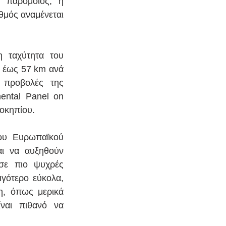
 παρόμοιος, ή 
μός αναμένεται 
 ταχύτητα του 
ι έως 57 km ανά 
 προβολές της 
ental Panel on 
οκηπίου.
ου Ευρωπαϊκού 
ι να αυξηθούν 
σε πιο ψυχρές 
γότερο εύκολα, 
, όπως μερικά 
αι πιθανό να 