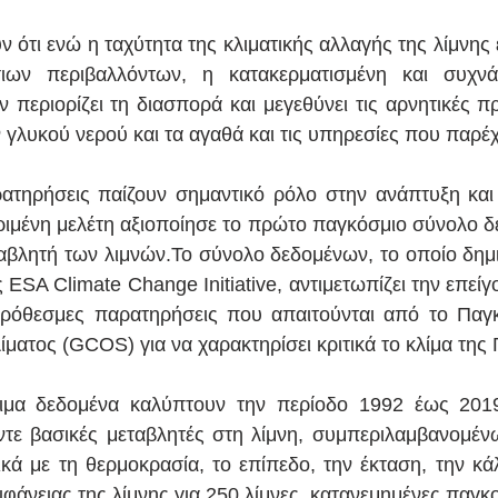
ν ότι ενώ η ταχύτητα της κλιματικής αλλαγής της λίμνης ε
ιων περιβαλλόντων, η κατακερματισμένη και συχν
 περιορίζει τη διασπορά και μεγεθύνει τις αρνητικές πρ
 γλυκού νερού και τα αγαθά και τις υπηρεσίες που παρέ
ατηρήσεις παίζουν σημαντικό ρόλο στην ανάπτυξη και
ιμένη μελέτη αξιοποίησε το πρώτο παγκόσμιο σύνολο δε
ταβλητή των λιμνών.Το σύνολο δεδομένων, το οποίο δημ
ESA Climate Change Initiative, αντιμετωπίζει την επείγ
ρόθεσμες παρατηρήσεις που απαιτούνται από το Παγκ
ατος (GCOS) για να χαρακτηρίσει κριτικά το κλίμα της 
σιμα δεδομένα καλύπτουν την περίοδο 1992 έως 2019
ντε βασικές μεταβλητές στη λίμνη, συμπεριλαμβανομέν
ά με τη θερμοκρασία, το επίπεδο, την έκταση, την κά
ιφάνειας της λίμνης για 250 λίμνες, κατανεμημένες παγκ