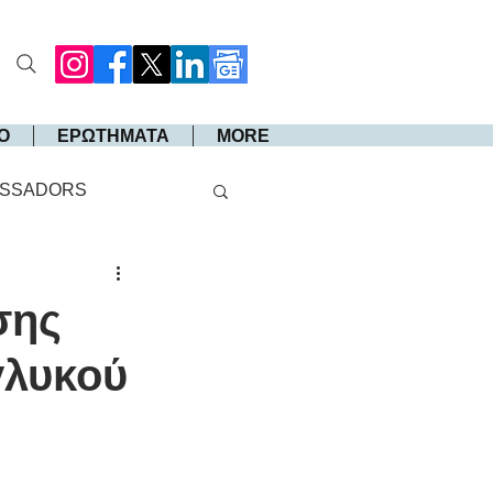
Ο
ΕΡΩΤΗΜΑΤΑ
MORE
SSADORS
σης
γλυκού