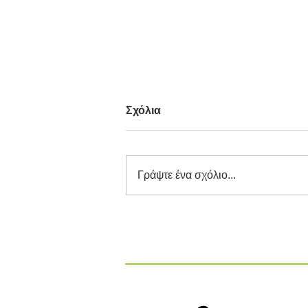
Σχόλια
Γράψτε ένα σχόλιο...
Διαγωνισμός Καινοτομίας
ΕΕΔΣΑ 2026: Καινοτόμες
Ιδέες και Λύσεις στην
Κυκλική Οικονομία