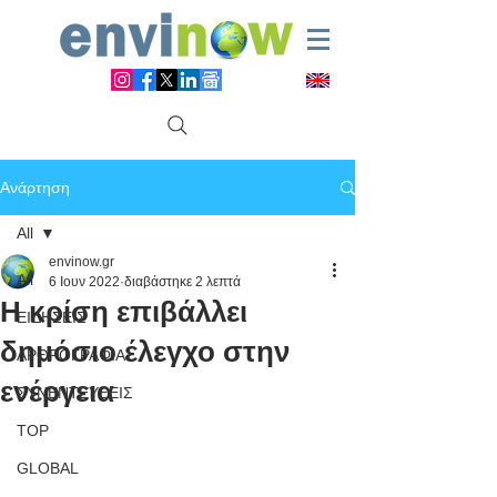
Ανάρτηση
All
envinow.gr
All
6 Ιουν 2022
διαβάστηκε 2 λεπτά
Η κρίση επιβάλλει
ΕΙΔΗΣΕΙΣ
δημόσιο έλεγχο στην
ΑΡΘΡΟΓΡΑΦΙΑ
ενέργεια
ΣΥΝΕΝΤΕΥΞΕΙΣ
TOP
GLOBAL