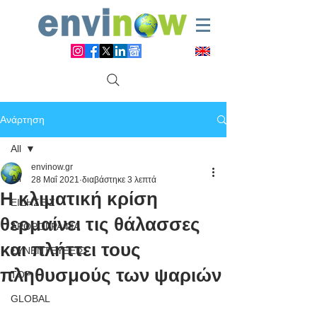
Ανάρτηση
All
envinow.gr
All
28 Μαΐ 2021
διαβάστηκε 3 λεπτά
Η κλιματική κρίση
ΕΙΔΗΣΕΙΣ
θερμαίνει τις θάλασσες
ΑΡΘΡΟΓΡΑΦΙΑ
και πλήττει τους
ΣΥΝΕΝΤΕΥΞΕΙΣ
πληθυσμούς των ψαριών
TOP
GLOBAL