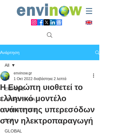
Ανάρτηση
All
envinow.gr
All
1 Οκτ 2022
διαβάστηκε 2 λεπτά
Η Ευρώπη υιοθετεί το
ΕΙΔΗΣΕΙΣ
ελληνικό μοντέλο
ΑΡΘΡΟΓΡΑΦΙΑ
ανάκτησης υπερεσόδων
ΣΥΝΕΝΤΕΥΞΕΙΣ
στην ηλεκτροπαραγωγή
TOP
GLOBAL