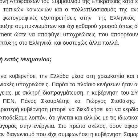
ονή Αποφάσεων του Συμβουλίου της Επικρατείας κατά έ
 τοπικών κοινωνιών και ο πολλαπλασιασμός της αναξι
ι φωτογραφικές εξυπηρετήσεις στην  της Ελληνικός 
ρυξης συμπυκνωμάτων και όχι καθαρού χρυσού όπως όφει
ment ώστε να αποφύγει υποχρεώσεις που απορρέουν 
τυξης στο Ελληνικό, και δυστυχώς άλλα πολλά.
κή εκτός Μνημονίου;
να κυβερνήσει την Ελλάδα μέσα στη χρεωκοπία και α
ακές υποχρεώσεις. Παρότι το πλαίσιο κινήσεων ήταν ασφ
γειας, με σκληρή διαπραγμάτευση, η κυβέρνηση του ΣΥΡ
ί ΠΕΝ, Πάνος Σκουρλέτης και Γιώργος Σταθάκης, 
Αριστερή κυβέρνηση μπορεί να διεκδικήσει και να κερδίσ
ποδείξαμε λοιπόν, ότι γίνεται και αλλιώς με τις ιδιωτικο
αγοράς στην ενέργεια. Στο πρώτο σκέλος, όσον αφορ
ν διαγωνισμό που είχε συμφωνήσει η κυβέρνηση Σαμαρά