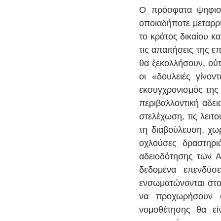
Ο πρόσφατα ψηφισθ
οποιαδήποτε μεταρρύ
το κράτος δικαίου κ
τις απαιτήσεις της ε
θα ξεκολλήσουν, ούτ
οι «δουλειές γίνοντ
εκσυγχρονισμός της 
περιβαλλοντική αδει
στελέχωση, τις λειτ
τη διαβούλευση, χωρ
οχλούσες δραστηρι
αδειοδότησης των Α
δεδομένα επενδύσ
ενσωματώνονται στο
να προχωρήσουν στ
νομοθέτησης θα είν