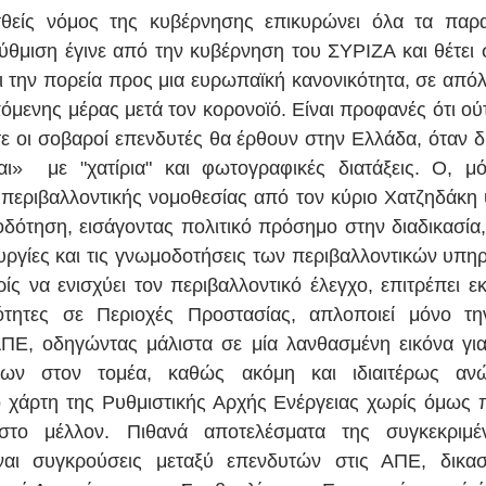
είς νόμος της κυβέρνησης επικυρώνει όλα τα παρα
θμιση έγινε από την κυβέρνηση του ΣΥΡΙΖΑ και θέτει 
αι την πορεία προς μια ευρωπαϊκή κανονικότητα, σε απόλ
πόμενης μέρας μετά τον κορονοϊό. Είναι προφανές ότι ούτ
ε οι σοβαροί επενδυτές θα έρθουν στην Ελλάδα, όταν δι
αι»  με "χατίρια" και φωτογραφικές διατάξεις. Ο, μό
περιβαλλοντικής νομοθεσίας από τον κύριο Χατζηδάκη υ
οδότηση, εισάγοντας πολιτικό πρόσημο στην διαδικασία, 
ουργίες και τις γνωμοδοτήσεις των περιβαλλοντικών υπηρ
ίς να ενισχύει τον περιβαλλοντικό έλεγχο, επιτρέπει ε
ότητες σε Περιοχές Προστασίας, απλοποιεί μόνο τη
ΠΕ, οδηγώντας μάλιστα σε μία λανθασμένη εικόνα για
εων στον τομέα, καθώς ακόμη και ιδιαιτέρως ανώ
 χάρτη της Ρυθμιστικής Αρχής Ενέργειας χωρίς όμως 
ο μέλλον. Πιθανά αποτελέσματα της συγκεκριμένη
αι συγκρούσεις μεταξύ επενδυτών στις ΑΠΕ, δικαστι