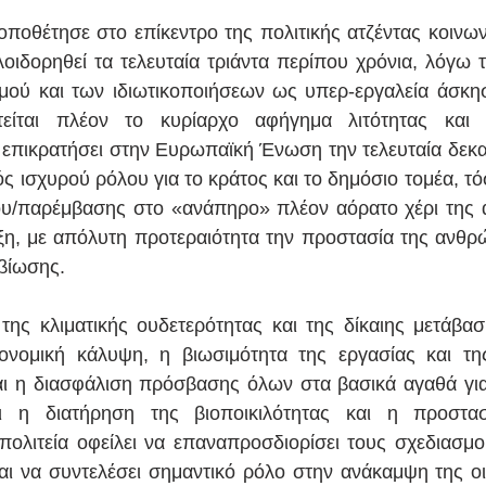
οποθέτησε στο επίκεντρο της πολιτικής ατζέντας κοινωνι
λοιδορηθεί τα τελευταία τριάντα περίπου χρόνια, λόγω τ
μού και των ιδιωτικοποιήσεων ως υπερ-εργαλεία άσκησ
ητείται πλέον το κυρίαρχο αφήγημα λιτότητας και δ
ε επικρατήσει στην Ευρωπαϊκή Ένωση την τελευταία δεκαε
ός ισχυρού ρόλου για το κράτος και το δημόσιο τομέα, τ
ου/παρέμβασης στο «ανάπηρο» πλέον αόρατο χέρι της α
η, με απόλυτη προτεραιότητα την προστασία της ανθρώ
βίωσης.
της κλιματικής ουδετερότητας και της δίκαιης μετάβαση
ονομική κάλυψη, η βιωσιμότητα της εργασίας και της
αι η διασφάλιση πρόσβασης όλων στα βασικά αγαθά για
ι η διατήρηση της βιοποικιλότητας και η προστασ
ολιτεία οφείλει να επαναπροσδιορίσει τους σχεδιασμού
ι να συντελέσει σημαντικό ρόλο στην ανάκαμψη της οι