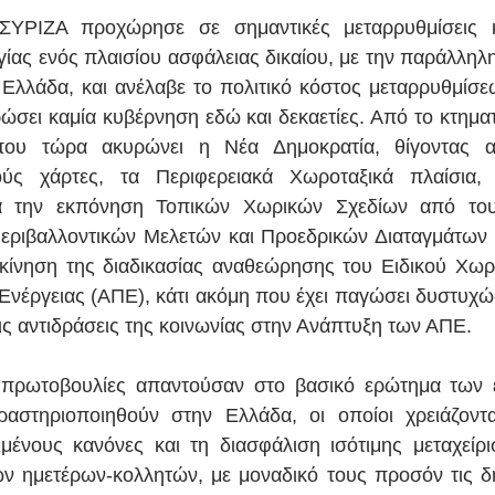
ΥΡΙΖΑ προχώρησε σε σημαντικές μεταρρυθμίσεις κ
ίας ενός πλαισίου ασφάλειας δικαίου, με την παράλληλη
Ελλάδα, και ανέλαβε το πολιτικό κόστος μεταρρυθμίσεω
ώσει καμία κυβέρνηση εδώ και δεκαετίες. Από το κτηματο
που τώρα ακυρώνει η Νέα Δημοκρατία, θίγοντας α
ύς χάρτες, τα Περιφερειακά Χωροταξικά πλαίσια, 
α την εκπόνηση Τοπικών Χωρικών Σχεδίων από του
ριβαλλοντικών Μελετών και Προεδρικών Διαταγμάτων γι
κίνηση της διαδικασίας αναθεώρησης του Ειδικού Χωροτ
νέργειας (ΑΠΕ), κάτι ακόμη που έχει παγώσει δυστυχώς
τις αντιδράσεις της κοινωνίας στην Ανάπτυξη των ΑΠΕ.
πρωτοβουλίες απαντούσαν στο βασικό ερώτημα των 
ραστηριοποιηθούν στην Ελλάδα, οι οποίοι χρειάζοντα
μένους κανόνες και τη διασφάλιση ισότιμης μεταχείρισ
ν ημετέρων-κολλητών, με μοναδικό τους προσόν τις δη