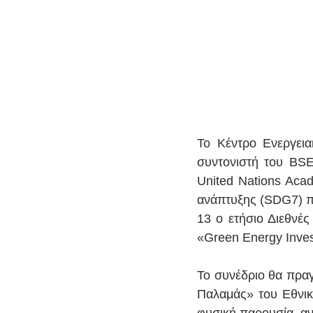
Το Κέντρο Ενεργεια
συντονιστή του BSE
United Nations Aca
ανάπτυξης (SDG7) πο
13 ο ετήσιο Διεθνές
«Green Energy Inve
Το συνέδριο θα πραγ
Παλαμάς» του Εθνικ