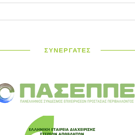
Παγκόσμιος
ΥΠΕΝ
Μετεωρολογικός
έργα
Οργανισμός: Ιστορικός
σε 9
καύσωνας σαρώνει την
ΣΥΝΕΡΓΑΤΕΣ
Ευρώπη