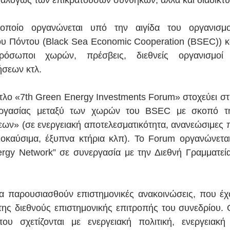
ναλόγως των επικρατουσών συνθηκών, αλλά και διαδικτυ
οποίο οργανώνεται υπό την αιγίδα του οργανισμο
υ Πόντου (Black Sea Economic Cooperation (BSEC)) κα
ρόσωποι χωρών, πρέσβεις, διεθνείς οργανισμοί κ
ήσεων κτλ.
τλο «7th Green Energy Investments Forum» στοχεύει στη
εργασίας μεταξύ των χωρών του BSEC με σκοπό τη
ν» (σε ενεργειακή αποτελεσματικότητα, ανανεώσιμες πη
ιοκαύσιμα, έξυπνα κτήρια κλπ). Το Forum οργανώνεται
gy Network” σε συνεργασία με την Διεθνή Γραμματεία
α παρουσιασθούν επιστημονικές ανακοινώσεις, που έχο
ης διεθνούς επιστημονικής επιτροπής του συνεδρίου. Ο
υ σχετίζονται με ενεργειακή πολιτική, ενεργειακή α