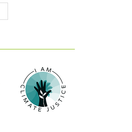
: 15 εκατ. ευρώ για 10
 κατά της λειψυδρίας
 νησιά