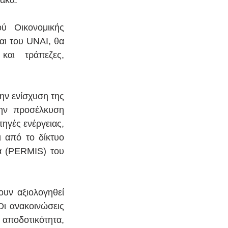
ακά.
ύ Οικονομικής 
ι του UNAI, θα 
αι τράπεζες, 
ν ενίσχυση της 
ν προσέλκυση 
γές ενέργειας, 
 από το δίκτυο 
 (PERMIS) του 
υν αξιολογηθεί 
ι ανακοινώσεις 
ποδοτικότητα, 