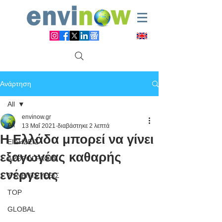
Ανάρτηση
All
envinow.gr
All
13 Μαΐ 2021
διαβάστηκε 2 λεπτά
Η Ελλάδα μπορεί να γίνει
ΕΙΔΗΣΕΙΣ
εξαγωγέας καθαρής
ΑΡΘΡΟΓΡΑΦΙΑ
ενέργειας
ΣΥΝΕΝΤΕΥΞΕΙΣ
TOP
GLOBAL