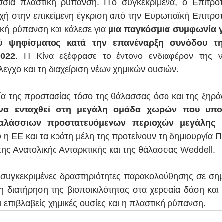
σια πλαστική ρύπανση. Πιο συγκεκριμένα, ο Επίτροπο
ή στην επικείμενη έγκριση από την Ευρωπαϊκή Επιτροπ
ική ρύπανση και κάλεσε για 
μια παγκόσμια συμφωνία γι
ού ψηφίσματος κατά την επανέναρξη συνόδου τ
022
. Η Κίνα εξέφρασε το έντονο ενδιαφέρον της να
λεγχο και τη διαχείριση νέων χημικών ουσιών.
ία της προστασίας τόσο της θάλασσας όσο και της ξηράς
να ενταχθεί στη μεγάλη ομάδα χωρών που υποσ
αλάσσιων προστατευόμενων περιοχών μεγάλης κ
υ η ΕΕ και τα κράτη μέλη της προτείνουν τη δημιουργία 
της Ανατολικής Ανταρκτικής και της θάλασσας Weddell.
συγκεκριμένες δραστηριότητες παρακολούθησης σε σημα
 διατήρηση της βιοποικιλότητας στα χερσαία δάση και τ
ι επιβλαβείς χημικές ουσίες και η πλαστική ρύπανση.