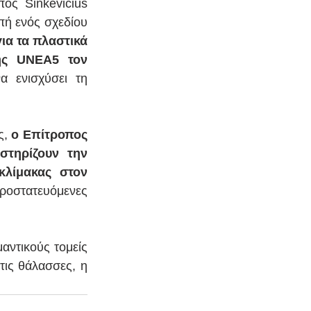
ς Sinkevičius 
ή ενός σχεδίου 
α τα πλαστικά 
ης UNEA5 τον 
 ενισχύσει τη 
, 
ο Επίτροπος 
τηρίζουν την 
λίμακας στον 
Προστατευόμενες 
ντικούς τομείς 
ις θάλασσες, η 