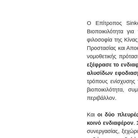
Ο Επίτροπος Sinke
Βιοποικιλότητα γι
φιλοσοφία της Κίνας
Προστασίας και Απο
νομοθετικής πρότα
εξέφρασε το ενδια
αλυσίδων εφοδιασ
τρόπους ενίσχυσης 
βιοποικιλότητα, σ
περιβάλλον.
Και 
οι δύο πλευρέ
κοινό ενδιαφέρον
.
συνεργασίας, ξεχώρι