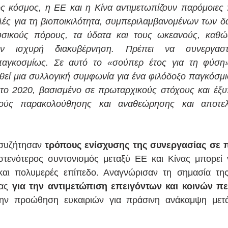
 κόσμος, η ΕΕ και η Κίνα αντιμετωπίζουν παρόμοιες π
λές για τη βιοποικιλότητα, συμπεριλαμβανομένων των δασ
υσικούς πόρους, τα ύδατα και τους ωκεανούς, καθώς
ύν ισχυρή διακυβέρνηση. Πρέπει να συνεργαστ
αγκοσμίως. Σε αυτό το «σούπερ έτος για τη φύση», 
θεί μια συλλογική συμφωνία για ένα φιλόδοξο παγκόσμιο 
 το 2020, βασισμένο σε πρωταρχικούς στόχους και έξυ
ούς παρακολούθησης και αναθεώρησης και αποτελε
 συζήτησαν
 τρόπους ενίσχυσης της συνεργασίας σε π
στενότερος συντονισμός μεταξύ ΕΕ και Κίνας μπορεί 
αι πολυμερές επίπεδο. Αναγνώρισαν τη σημασία της 
ας
 για την αντιμετώπιση επειγόντων και κοινών πε
την προώθηση ευκαιριών για πράσινη ανάκαμψη μετά