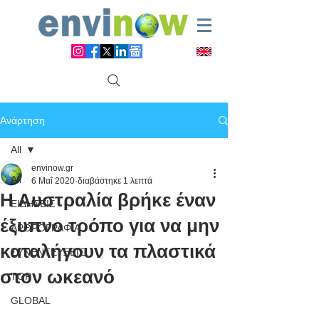
Ανάρτηση
All
envinow.gr
All
6 Μαΐ 2020
διαβάστηκε 1 λεπτά
Η Αυστραλία βρήκε έναν
ΕΙΔΗΣΕΙΣ
έξυπνο τρόπο για να μην
ΑΡΘΡΟΓΡΑΦΙΑ
καταλήγουν τα πλαστικά
ΣΥΝΕΝΤΕΥΞΕΙΣ
στον ωκεανό
TOP
GLOBAL