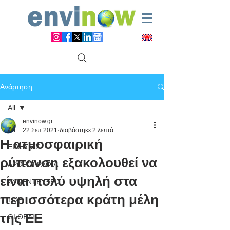
Ανάρτηση
All
envinow.gr
All
22 Σεπ 2021
διαβάστηκε 2 λεπτά
Η ατμοσφαιρική
ΕΙΔΗΣΕΙΣ
ρύπανση εξακολουθεί να
ΑΡΘΡΟΓΡΑΦΙΑ
είναι πολύ υψηλή στα
ΣΥΝΕΝΤΕΥΞΕΙΣ
περισσότερα κράτη μέλη
TOP
της ΕΕ
GLOBAL