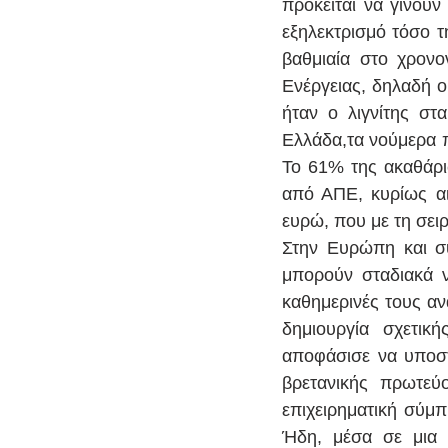
πρόκειται να γίνουν 
εξηλεκτρισμό τόσο τ
βαθμιαία στο χρονο
Ενέργειας, δηλαδή ο 
ήταν ο λιγνίτης στ
Ελλάδα,τα νούμερα πο
Το 61% της ακαθάρισ
από ΑΠΕ, κυρίως αιο
ευρώ, που με τη σειρ
Στην Ευρώπη και συ
μπορούν σταδιακά ν
καθημερινές τους αν
δημιουργία σχετικ
αποφάσισε να υποστη
βρετανικής πρωτεύ
επιχειρηματική σύμπ
Ήδη, μέσα σε μια 