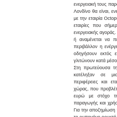
ενεργειακή τους παρο
Λονδίνο θα είναι, ε
με την εταιρία Octop
εταιρίες που σήμε
ενεργειακής αγοράς.
ή αναμένεται να π
περιβάλλον η ενέργε
οδηγήσουν εκτός εν
γλιτώνουν κατά μέσο
Στη πρωτεύουσα της
κατέληξαν σε μι
περιφέρειες και ετα
χώρας, που προβλέπε
ευρώ με στόχο τη
παραγωγής και χρήσ
Για την αποζημίωση
το ρυπογόνο ορυκτό κ