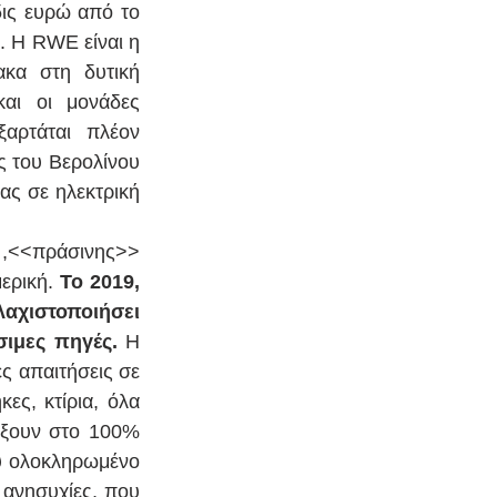
ις ευρώ από το 
. Η RWE είναι η 
κα στη δυτική 
αι οι μονάδες 
αρτάται πλέον 
ς του Βερολίνου 
ας σε ηλεκτρική 
 ,<<πράσινης>> 
ερική. 
Το 2019, 
αχιστοποιήσει 
ιμες πηγές. 
Η 
ς απαιτήσεις σε 
ς, κτίρια, όλα 
ξουν στο 100% 
ύ ολοκληρωμένο 
ανησυχίες, που 