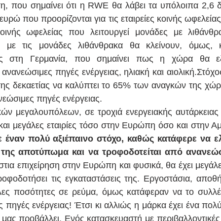
, που σημαίνει ότι η RWE θα λάβει τα υπόλοιπα 2,6 δ
ευρώ που προορίζονται για τις εταιρείες κοινής ωφελείας
κοινής ωφελείας που λειτουργεί μονάδες με λιθάνθρα
α με τις μονάδες λιθάνθρακα θα κλείνουν, όμως, κ
ας στη Γερμανία, που σημαίνει πως η χώρα θα εξ
 ανανεώσιμες πηγές ενέργειας, ηλιακή και αιολική.Στόχο
ς της δεκαετίας να καλύπτει το 65% των αναγκών της χώρ
νεώσιμες πηγές ενέργειας.
ών μεγαλουπόλεων, σε τροχιά ενεργειακής αυτάρκειας
και μεγάλες εταιρίες τόσο στην Ευρώπη όσο και στην Αμ
ε έναν πολύ αξιέπαινο στόχο, καθώς κατάφερε να ελ
 της αποτύπωμα και να τροφοδοτείται από ανανεώσ
άστια επιχείρηση στην Ευρώπη και φυσικά, θα έχει μεγάλε
ροφοδοτήσει τις εγκαταστάσεις της. Εργοστάσια, αποθήκε
λες ποσότητες σε ρεύμα, όμως κατάφεραν να το συλλέ
 πηγές ενέργειας! Έτσι κι αλλιώς η μάρκα έχει ένα πολ
 μας προβάλλει. Ενός κατασκευαστή με περιβαλλοντικές 