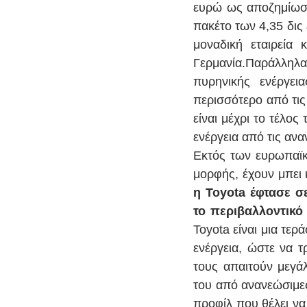
ευρώ ως αποζημίωση
πακέτο των 4,35 δις 
μοναδική εταιρεία 
Γερμανία.Παράλληλ
πυρηνικής ενέργει
περισσότερο από τις
είναι μέχρι το τέλο
ενέργεια από τις ανα
Εκτός των ευρωπαϊκ
μορφής, έχουν μπει 
η Toyota έφτασε σ
το περιβαλλοντικό
Toyota είναι μια τερ
ενέργεια, ώστε να τ
τους απαιτούν μεγά
του από ανανεώσιμες
προφίλ που θέλει να