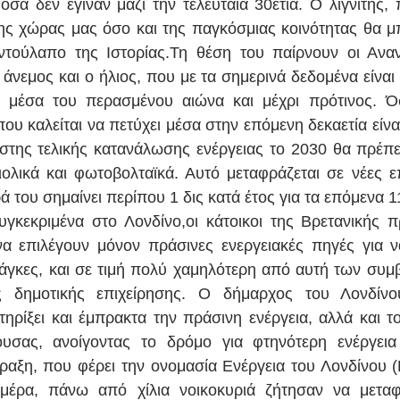
όσα δεν έγιναν μαζί την τελευταία 30ετία. Ο λιγνίτης, 
ης χώρας μας όσο και της παγκόσμιας κοινότητας θα μπε
ντούλαπο της Ιστορίας.Τη θέση του παίρνουν οι Αναν
άνεμος και ο ήλιος, που με τα σημερινά δεδομένα είναι γ
α μέσα του περασμένου αιώνα και μέχρι πρότινος. Ό
υ καλείται να πετύχει μέσα στην επόμενη δεκαετία είναι
της τελικής κατανάλωσης ενέργειας το 2030 θα πρέπει
λικά και φωτοβολταϊκά. Αυτό μεταφράζεται σε νέες επ
ά του σημαίνει περίπου 1 δις κατά έτος για τα επόμενα 1
γκεκριμένα στο Λονδίνο,οι κάτοικοι της Βρετανικής 
α επιλέγουν μόνον πράσινες ενεργειακές πηγές για ν
άγκες, και σε τιμή πολύ χαμηλότερη από αυτή των συμβα
ής δημοτικής επιχείρησης. Ο δήμαρχος του Λονδίνου
ρίξει και έμπρακτα την πράσινη ενέργεια, αλλά και το
ουσας, ανοίγοντας το δρόμο για φτηνότερη ενέργεια
ραξη, που φέρει την ονομασία Ενέργεια του Λονδίνου (
μέρα, πάνω από χίλια νοικοκυριά ζήτησαν να μεταφέ