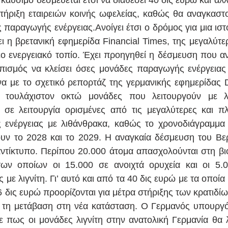
στήριξη εταιρειών κοινής ωφελείας, καθώς θα αναγκαστο
παραγωγής ενέργειας.Ανοίγει έτσι ο δρόμος για μια ιστο
ι η βρετανική εφημερίδα Financial Times, της μεγαλύτε
έο ενεργειακό τοπίο. Έχει προηγηθεί η δέσμευση που αν
πισμός να κλείσει όσες μονάδες παραγωγής ενέργειας 
 με το σχετικό ρεπορτάζ της γερμανικής εφημερίδας D
 τουλάχιστον οκτώ μονάδες που λειτουργούν με λ
 σε λειτουργία ορισμένες από τις μεγαλύτερες και π
ενέργειας με λιθάνθρακα, καθώς το χρονοδιάγραμμα 
υν το 2028 και το 2029. Η αναγκαία δέσμευση του Βερο
ντίκτυπο. Περίπου 20.000 άτομα απασχολούνται στη βιομ
των οποίων οι 15.000 σε ανοιχτά ορυχεία και οι 5.0
με λιγνίτη. Γι’ αυτό και από τα 40 δις ευρώ με τα οποία
26 δις ευρώ προορίζονται για μέτρα στήριξης των κρατιδίων
ν τη μετάβαση στη νέα κατάσταση. Ο Γερμανός υπουργό
πως οι μονάδες λιγνίτη στην ανατολική Γερμανία θα λ