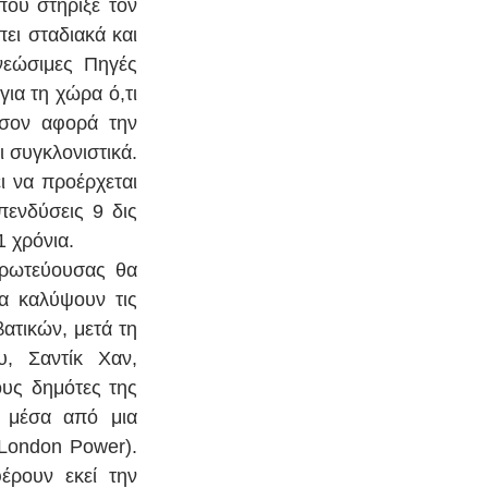
που στήριξε τον 
ι σταδιακά και 
εώσιμες Πηγές 
ια τη χώρα ό,τι 
σον αφορά την 
 συγκλονιστικά. 
 να προέρχεται 
ενδύσεις 9 δις 
1 χρόνια. 
πρωτεύουσας θα 
α καλύψουν τις 
τικών, μετά τη 
, Σαντίκ Χαν, 
υς δημότες της 
 μέσα από μια 
London Power). 
ρουν εκεί την 