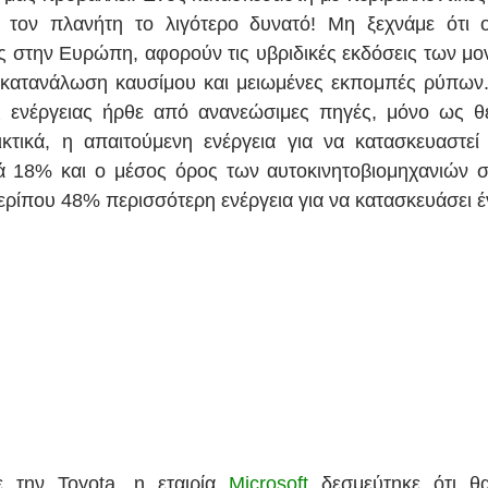
ι τον πλανήτη το λιγότερο δυνατό! Μη ξεχνάμε ότι ο
 στην Ευρώπη, αφορούν τις υβριδικές εκδόσεις των μον
κατανάλωση καυσίμου και μειωμένες εκπομπές ρύπων. 
 ενέργειας ήρθε από ανανεώσιμες πηγές, μόνο ως θετ
κτικά, η απαιτούμενη ενέργεια για να κατασκευαστεί 
ά 18% και ο μέσος όρος των αυτοκινητοβιομηχανιών σ
ερίπου 48% περισσότερη ενέργεια για να κατασκευάσει έ
ε την Toyota, η εταιρία 
Microsoft
 δεσμεύτηκε ότι θα