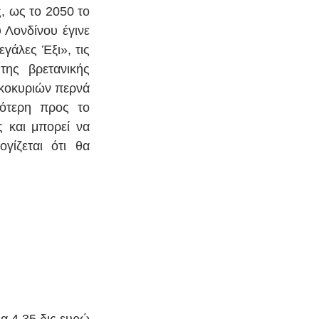
, ως το 2050 το 
Λονδίνου έγινε 
γάλες Έξι», τις 
ης βρετανικής 
κοκυριών περνά 
ότερη προς το 
 και μπορεί να 
ίζεται ότι θα 
α 4,35 δις ευρώ 