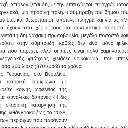
χή. Υπολογίζεται ότι, με την επιτυχία του προγράμματος
νεργειακά, μια πράσινη πόλη.H σύμπραξη του δήμου του 
us Ltd, και θεωρείται ότι αποτελεί πλήγμα και για τις «Με
ρα έχουν στα χέρια τους το συντριπτικό ποσοστό τ
 Μετά τη δημαρχιακή πρωτοβουλία, μεγάλο ποσοστό νοι
εράσει στην σύμπραξη, καθώς δεν είναι μόνο φιλικ
ια που παρέχει, αλλά οι τιμές είναι πολύ χαμηλότερες
εργειακής φτώχειας χιλιάδες νοικοκυριά, που υπολογ
 όσο 300 λίρες (370 ευρώ) το χρόνο.
 Γερμανίας, στο Βερολίνο, 
α ιστορική συμφωνία με 
ιρείες κοινής ωφελείας της 
ι συνολικές δαπάνες 44 δις 
 σταδιακή κατάργηση της 
ης λιθάνθρακα έως το 2038. 
 των περιοχών που παράγουν 
αύσιμο δεσμεύεται έτσι να διαθέσει 40 δις ευρώ και άλλ