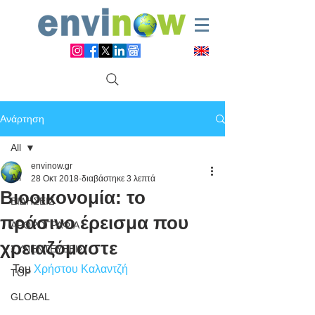
Ανάρτηση
All
envinow.gr
All
28 Οκτ 2018
διαβάστηκε 3 λεπτά
Βιοοικονομία: το
ΕΙΔΗΣΕΙΣ
πράσινο έρεισμα που
ΑΡΘΡΟΓΡΑΦΙΑ
χρειαζόμαστε
ΣΥΝΕΝΤΕΥΞΕΙΣ
Του 
Χρήστου Καλαντζή
TOP
GLOBAL