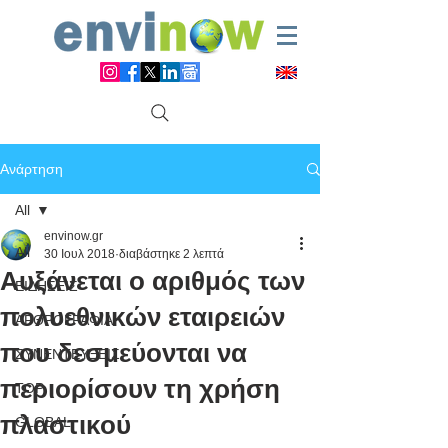
Ανάρτηση
All
envinow.gr
All
30 Ιουλ 2018
διαβάστηκε 2 λεπτά
Αυξάνεται ο αριθμός των
ΕΙΔΗΣΕΙΣ
πολυεθνικών εταιρειών
ΑΡΘΡΟΓΡΑΦΙΑ
που δεσμεύονται να
ΣΥΝΕΝΤΕΥΞΕΙΣ
περιορίσουν τη χρήση
TOP
πλαστικού
GLOBAL