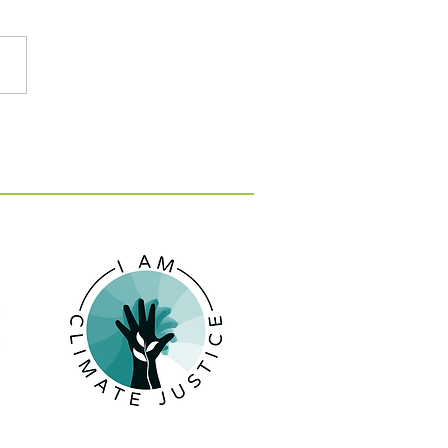
: 15 εκατ. ευρώ για 10
 κατά της λειψυδρίας
 νησιά