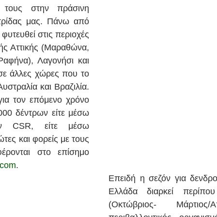
 τους στην πράσινη 
ρίδας μας. Πάνω από 
φυτευθεί στις περιοχές 
ής Αττικής (Μαραθώνα, 
Ραφήνα), Λαγονήσι και 
σε άλλες χώρες που το 
υστραλία και Βραζιλία. 
για τον επόμενο χρόνο 
000 δέντρων είτε μέσω 
ων CSR, είτε μέσω 
τες και φορείς με τους 
ρονται στο επίσημο 
.com
.  
Επειδή η σεζόν για δενδρο
Ελλάδα διαρκεί περίπου
(Οκτώβριος- Μάρτιος/Α