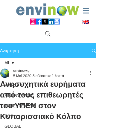
Ανάρτηση
All
envinow.gr
All
5 Μαΐ 2020
διαβάστηκε 1 λεπτά
Ανησυχητικά ευρήματα
ΕΙΔΗΣΕΙΣ
από τους επιθεωρητές
ΑΡΘΡΟΓΡΑΦΙΑ
του ΥΠΕΝ στον
ΣΥΝΕΝΤΕΥΞΕΙΣ
Κυπαρισσιακό Κόλπο
TOP
GLOBAL