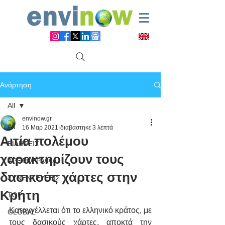
Ανάρτηση
All
envinow.gr
All
16 Μαρ 2021
διαβάστηκε 3 λεπτά
Αιτία πολέμου
ΕΙΔΗΣΕΙΣ
χαρακτηρίζουν τους
ΑΡΘΡΟΓΡΑΦΙΑ
δασικούς χάρτες στην
ΣΥΝΕΝΤΕΥΞΕΙΣ
Κρήτη
TOP
Καταγγέλλεται ότι το ελληνικό κράτος, με 
GLOBAL
τους δασικούς χάρτες, αποκτά την 