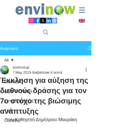
Ανάρτηση
All
envinow.gr
All
7 Μαρ 2019
διαβάστηκε 4 λεπτά
Έκκληση για αύξηση της
ΕΙΔΗΣΕΙΣ
διεθνούς δράσης για τον
ΑΡΘΡΟΓΡΑΦΙΑ
7ο στόχο της βιώσιμης
ΣΥΝΕΝΤΕΥΞΕΙΣ
ανάπτυξης
TOP
*του Καθηγητή Δημήτριου Μαυράκη
GLOBAL